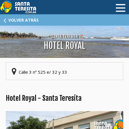
HOME
VOLVER ATRÁS
HOTELES
SANTA TERESITA
HOTEL ROYAL
CABAÑAS
ALQUILERES I
ALQUILERES II
Calle 3 nº 525 e/ 32 y 33
INMOBILIARIAS
DÓNDE COMER
Hotel Royal - Santa Teresita
ATRACTIVOS