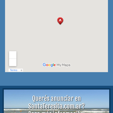
Querés anunciar en
SantaTeresita.com.ar?